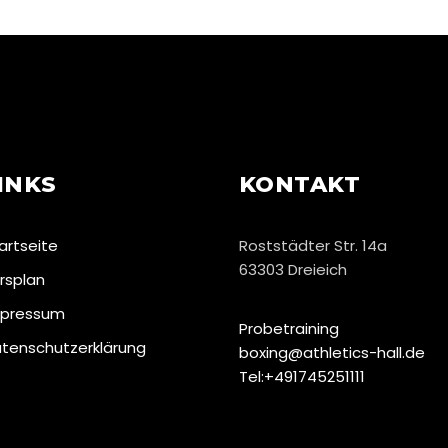
INSTAGRAM @ATHLETICS_HALL
INKS
KONTAKT
artseite
Roststädter Str. 14a
63303 Dreieich
rsplan
pressum
Probetraining
tenschutzerklärung
boxing@athletics-hall.de
Tel:+491745251111